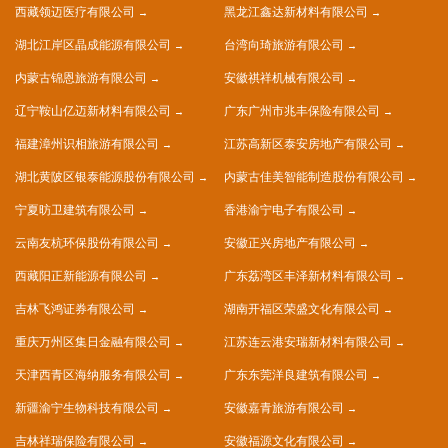
西藏领迈医疗有限公司
黑龙江鑫达新材料有限公司
湖北江岸区晶成能源有限公司
台湾向琦旅游有限公司
内蒙古锦恩旅游有限公司
安徽祺祥机械有限公司
辽宁鞍山亿迈新材料有限公司
广东广州市兆丰保险有限公司
福建漳州识相旅游有限公司
江苏高新区泰安房地产有限公司
湖北黄陂区银泰能源股份有限公司
内蒙古佳美智能制造股份有限公司
宁夏昉卫建筑有限公司
香港渝宁电子有限公司
云南友杭环保股份有限公司
安徽正兴房地产有限公司
西藏阳正新能源有限公司
广东荔湾区丰泽新材料有限公司
吉林飞鸿证券有限公司
湖南开福区荣盛文化有限公司
重庆万州区集日金融有限公司
江苏连云港安瑞新材料有限公司
天津西青区海纳服务有限公司
广东东莞洋良建筑有限公司
新疆渝宁生物科技有限公司
安徽嘉青旅游有限公司
吉林祥瑞保险有限公司
安徽福源文化有限公司