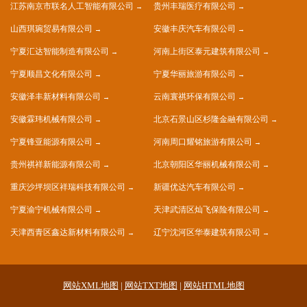
江苏南京市联名人工智能有限公司
贵州丰瑞医疗有限公司
山西琪琬贸易有限公司
安徽丰庆汽车有限公司
宁夏汇达智能制造有限公司
河南上街区泰元建筑有限公司
宁夏顺昌文化有限公司
宁夏华丽旅游有限公司
安徽泽丰新材料有限公司
云南寰祺环保有限公司
安徽霖玮机械有限公司
北京石景山区杉隆金融有限公司
宁夏锋亚能源有限公司
河南周口耀铭旅游有限公司
贵州祺祥新能源有限公司
北京朝阳区华丽机械有限公司
重庆沙坪坝区祥瑞科技有限公司
新疆优达汽车有限公司
宁夏渝宁机械有限公司
天津武清区灿飞保险有限公司
天津西青区鑫达新材料有限公司
辽宁沈河区华泰建筑有限公司
网站XML地图
|
网站TXT地图
|
网站HTML地图